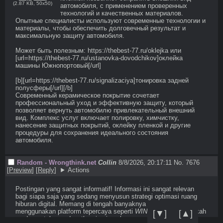
(
2.87 KB
,
50x50
)
автомобиля, с применением проверенных 
технологий и качественных материалов. 
Опытные специалисты используют современные технологии и 
материалы, чтобы обеспечить долговечный результат и 
максимальную защиту автомобиля. 

Может быть полезным: https://thebest-77.ru/oklejka или 
[url=https://thebest-77.ru/ustanovka-dovodchikov]оклейка 
машины Южнопортовый[/url] 

[b][url=https://thebest-77.ru/signalizaciya]тонировка задней 
полусферы[/url][/b] 

Современный керамическое покрытие сочетает 
профессиональный уход и эффективную защиту, который 
позволяет вернуть автомобилю привлекательный внешний 
вид. Комплекс услуг включает полировку, химчистку, 
нанесение защитных покрытий, оклейку пленкой и другие 
процедуры для сохранения идеального состояния 
автомобиля.
Random - Wrongthink.net
Collin
8/8/2026, 20:17:11
No. 7676
[
Preview
]
[
Reply
]
Actions
Postingan yang sangat informatif! Informasi ini sangat relevan 
bagi siapa saja yang sedang menyusun strategi optimasi ruang 

hiburan digital. Memang di tengah banyaknya pilihan, 
menggunakan platform tepercaya seperti 
WIN1131
 adalah langkah 
[▼]
[▲]
cerdas untuk mendapatkan jaminan keamanan. Ditambah dengan 