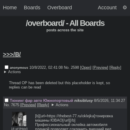
Home
Boards
Overboard
Account
/overboard/ - All Boards
posts across the site
>>>/B/
10/8/2022, 02:41:08
No. 2598 [
Open
]
[
Preview
]
[
Reply
]
anonymous
Actions
Thread OP has been deleted but this placeholder is kept, so 
replies can be read
Тюнинг фар авто Южнопортовый
niksiblusy
8/5/2026, 11:34:27
No. 7675
[
Preview
]
[
Reply
]
Actions
[b][url=https://thebest-77.ru/oklejka]тонировка 
машины ЮВАО[/url][/b] 

Профессиональный оклейка автомобиля 
пленкой позволяет сохранить внешний вид 
18 gif
[
Hide
]