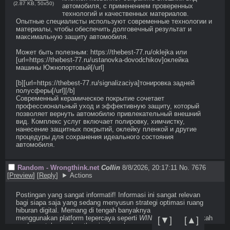
(
2.87 KB
,
50x50
)
автомобиля, с применением проверенных 
технологий и качественных материалов. 
Опытные специалисты используют современные технологии и 
материалы, чтобы обеспечить долговечный результат и 
максимальную защиту автомобиля. 

Может быть полезным: https://thebest-77.ru/oklejka или 
[url=https://thebest-77.ru/ustanovka-dovodchikov]оклейка 
машины Южнопортовый[/url] 

[b][url=https://thebest-77.ru/signalizaciya]тонировка задней 
полусферы[/url][/b] 

Современный керамическое покрытие сочетает 
профессиональный уход и эффективную защиту, который 
позволяет вернуть автомобилю привлекательный внешний 
вид. Комплекс услуг включает полировку, химчистку, 
нанесение защитных покрытий, оклейку пленкой и другие 
процедуры для сохранения идеального состояния 
автомобиля.
Random - Wrongthink.net
Collin
8/8/2026, 20:17:11
No. 7676
[
Preview
]
[
Reply
]
Actions
Postingan yang sangat informatif! Informasi ini sangat relevan 
bagi siapa saja yang sedang menyusun strategi optimasi ruang 

hiburan digital. Memang di tengah banyaknya pilihan, 
menggunakan platform tepercaya seperti 
WIN1131
 adalah langkah 
[▼]
[▲]
cerdas untuk mendapatkan jaminan keamanan. Ditambah dengan 