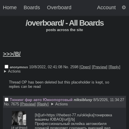
Home
Boards
Overboard
Account
/overboard/ - All Boards
posts across the site
>>>/B/
10/8/2022, 02:41:08
No. 2598 [
Open
]
[
Preview
]
[
Reply
]
anonymous
Actions
Thread OP has been deleted but this placeholder is kept, so 
replies can be read
Тюнинг фар авто Южнопортовый
niksiblusy
8/5/2026, 11:34:27
No. 7675
[
Preview
]
[
Reply
]
Actions
[b][url=https://thebest-77.ru/oklejka]тонировка 
машины ЮВАО[/url][/b] 

Профессиональный оклейка автомобиля 
пленкой позволяет сохранить внешний вид 
18 gif
[
Hide
]