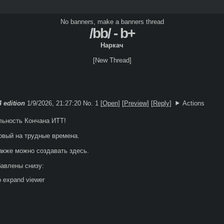
No banners, make a banners thread
/bb/ - b+
Наркач
[New Thread]
 edition
1/9/2026, 21:27:20
No. 1 [
Open
]
[
Preview
]
[
Reply
]
Actions
ьность Кончана ИТТ!

овый на трудные времена.

кже можно создавать здесь.

o expand viewer