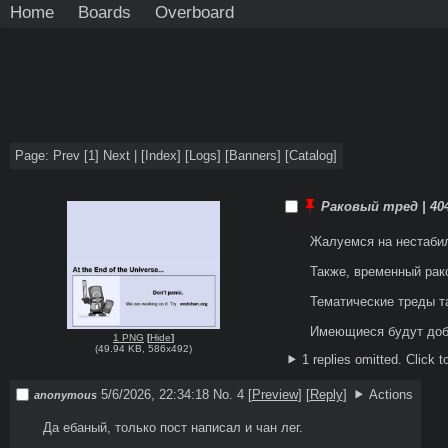
Home
Boards
Overboard
Page: Prev
[1]
Next |
[
Index
]
[
Logs
]
[
Banners
]
[
Catalog
]
Раковый тред | 404
Жалуемся на нестабил
Также, временный рак
Тематические треды та
1 PNG
[
Hide
]
(
49.94 KB
,
586x492
)
1 replies omitted.
Click t
5/6/2026, 22:34:18
No. 4
[
Preview
]
[
Reply
]
Actions
anonymous
Да ебаный, только пост написал и чан лег.