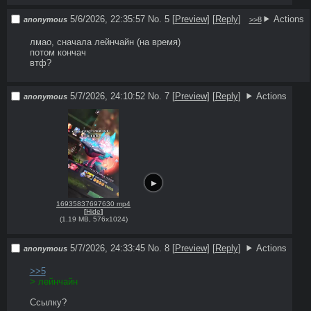
5/6/2026, 22:35:57
No. 5
[
Preview
]
[
Reply
]
Actions
anonymous
>>8
лмао, сначала лейнчайн (на время)

потом кончач

втф?
5/7/2026, 24:10:52
No. 7
[
Preview
]
[
Reply
]
Actions
anonymous
16935837697630 mp4
[
Hide
]
(
1.19 MB
,
576x1024
)
5/7/2026, 24:33:45
No. 8
[
Preview
]
[
Reply
]
Actions
anonymous
>>5
Ccылку?