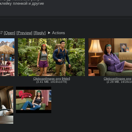
лейку пленкой и другие 
7 [
Open
]
[
Preview
]
[
Reply
]
Actions
ClipboardImage png
[
Hide
]
ClipboardImage png
(
3.41 MB
,
1919x1079
)
(
2.28 MB
,
1919x1