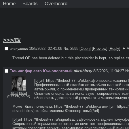
Home
Boards
Overboard
>>>/B/
10/8/2022, 02:41:08
No. 2598 [
Open
]
[
Preview
]
[
Reply
]
A
anonymous
Thread OP has been deleted but this placeholder is kept, so replies c
Тюнинг фар авто Южнопортовый
niksiblusy
8/5/2026, 11:34:27
N
[b][url=https://thebest-77.ru/oklejka]тонировка машины Ю
Профессиональный оклейка автомобиля пленкой позв
автомобиля, с применением проверенных технологий 
Опытные специалисты используют современные техно
18 gif
[
Hide
]
(
2.87 KB
,
50x50
)
обеспечить долговечный результат и максимальную з
Может быть полезным: https://thebest-77.ru/oklejka или [url=https://
dovodchikov]оклейка машины Южнопортовый[/url] 

[b][url=https://thebest-77.ru/signalizaciya]тонировка задней полусферы
Современный керамическое покрытие сочетает профессиональный
который позволяет вернуть автомобилю привлекательный внешний