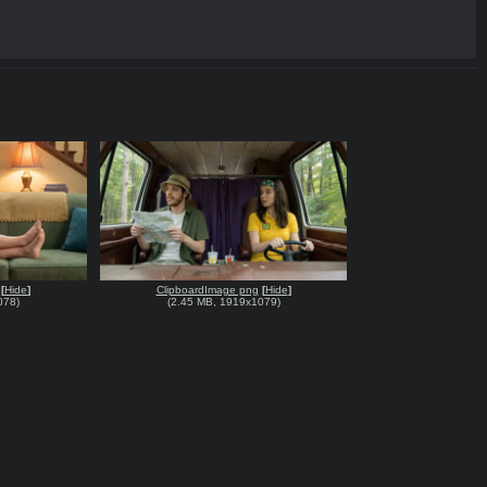
[
Hide
]
ClipboardImage png
[
Hide
]
078
)
(
2.45 MB
,
1919x1079
)