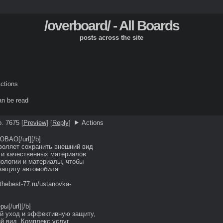
/overboard/ - All Boards
posts across the site
ctions
an be read
o. 7675
[
Preview
]
[
Reply
]
Actions
ВАО[/url][/b] 

оляет сохранить внешний вид 
и качественных материалов. 
логии и материалы, чтобы 
ащиту автомобиля. 

thebest-77.ru/ustanovka-
[/url][/b] 

 уход и эффективную защиту, 
 вид. Комплекс услуг 