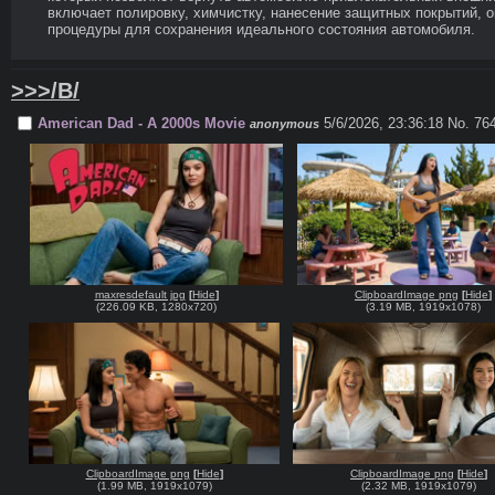
включает полировку, химчистку, нанесение защитных покрытий, ок
процедуры для сохранения идеального состояния автомобиля.
>>>/B/
American Dad - A 2000s Movie
5/6/2026, 23:36:18
No. 764
anonymous
maxresdefault jpg
[
Hide
]
ClipboardImage png
[
Hide
]
(
226.09 KB
,
1280x720
)
(
3.19 MB
,
1919x1078
)
ClipboardImage png
[
Hide
]
ClipboardImage png
[
Hide
]
(
1.99 MB
,
1919x1079
)
(
2.32 MB
,
1919x1079
)