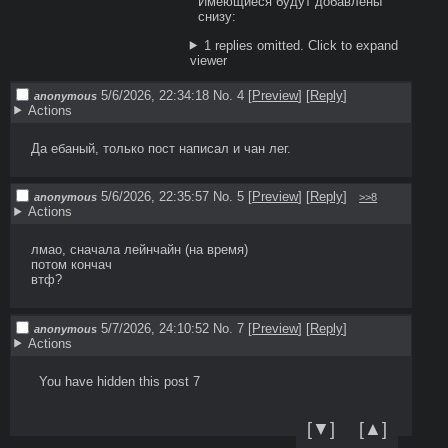
Имеющиеся будут добавлены 
1 replies omitted.
Click to expand
viewer
5/6/2026, 22:34:18
No. 4
[
Preview
]
[
Reply
]
anonymous
Actions
Да ебаный, только пост написал и чан лег.
5/6/2026, 22:35:57
No. 5
[
Preview
]
[
Reply
]
anonymous
>>8
Actions
лмао, сначала лейнчайн (на время)

потом кончач

втф?
5/7/2026, 24:10:52
No. 7
[
Preview
]
[
Reply
]
anonymous
Actions
  You have hidden this post 7

[▼]
[▲]