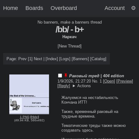
Home
Boards
Overboard
Account
No banners, make a banners thread
/bb/ - b+
Наркач
[New Thread]
Page: Prev
[1]
Next |
[
Index
]
[
Logs
]
[
Banners
]
[
Catalog
]
Раковый тред | 404 edition
1/9/2026, 21:27:20
No. 1 [
Open
]
[
Preview
]
[
Reply
]
Actions
Жалуемся на нестабильность 
Кончана ИТТ!

Также, временный раковый на 
трудные времена.

1 PNG
[
Hide
]
(
49.94 KB
,
586x492
)
Тематические треды также можно 
создавать здесь.
