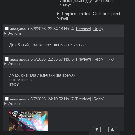
Имеющиеся будут добавлены 
1 replies omitted.
Click to expand
viewer
5/6/2026, 22:34:18
No. 4
[
Preview
]
[
Reply
]
anonymous
Actions
Да ебаный, только пост написал и чан лег.
5/6/2026, 22:35:57
No. 5
[
Preview
]
[
Reply
]
anonymous
>>8
Actions
лмао, сначала лейнчайн (на время)

потом кончач

втф?
5/7/2026, 24:10:52
No. 7
[
Preview
]
[
Reply
]
anonymous
Actions
[▼]
[▲]