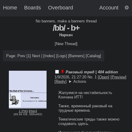
Home
Boards
Overboard
Account
No banners, make a banners thread
/bb/ - b+
Наркач
[New Thread]
Page: Prev
[1]
Next |
[
Index
]
[
Logs
]
[
Banners
]
[
Catalog
]
Раковый тред | 404 edition
1/9/2026, 21:27:20
No. 1 [
Open
]
[
Preview
]
[
Reply
]
Actions
Жалуемся на нестабильность 
Кончана ИТТ!

Также, временный раковый на 
трудные времена.

1 PNG
[
Hide
]
(
49.94 KB
,
586x492
)
Тематические треды также можно 
создавать здесь.
