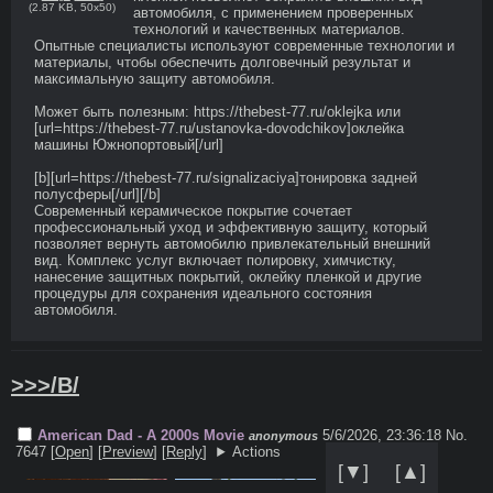
(
2.87 KB
,
50x50
)
автомобиля, с применением проверенных 
технологий и качественных материалов. 
Опытные специалисты используют современные технологии и 
материалы, чтобы обеспечить долговечный результат и 
максимальную защиту автомобиля. 

Может быть полезным: https://thebest-77.ru/oklejka или 
[url=https://thebest-77.ru/ustanovka-dovodchikov]оклейка 
машины Южнопортовый[/url] 

[b][url=https://thebest-77.ru/signalizaciya]тонировка задней 
полусферы[/url][/b] 

Современный керамическое покрытие сочетает 
профессиональный уход и эффективную защиту, который 
позволяет вернуть автомобилю привлекательный внешний 
вид. Комплекс услуг включает полировку, химчистку, 
нанесение защитных покрытий, оклейку пленкой и другие 
процедуры для сохранения идеального состояния 
автомобиля.
>>>/B/
American Dad - A 2000s Movie
5/6/2026, 23:36:18
No.
anonymous
7647 [
Open
]
[
Preview
]
[
Reply
]
Actions
[▼]
[▲]