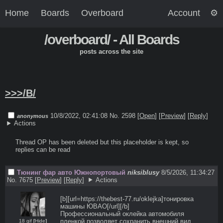
Home
Boards
Overboard
Account
/overboard/ - All Boards
posts across the site
>>>/B/
10/8/2022, 02:41:08
No. 2598 [
Open
]
[
Preview
]
[
Reply
]
anonymous
Actions
Thread OP has been deleted but this placeholder is kept, so 
replies can be read
Тюнинг фар авто Южнопортовый
niksiblusy
8/5/2026, 11:34:27
No. 7675
[
Preview
]
[
Reply
]
Actions
[b][url=https://thebest-77.ru/oklejka]тонировка 
машины ЮВАО[/url][/b] 

Профессиональный оклейка автомобиля 
пленкой позволяет сохранить внешний вид 
18 gif
[
Hide
]