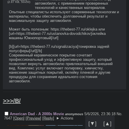
(
2.87 KB
,
50x50
)
автомобиля, с применением проверенных 
технологий и качественных материалов. 
Опытные специалисты используют современные технологии и 
материалы, чтобы обеспечить долговечный результат и 
максимальную защиту автомобиля. 

Может быть полезным: https://thebest-77.ru/oklejka или 
[url=https://thebest-77.ru/ustanovka-dovodchikov]оклейка 
машины Южнопортовый[/url] 

[b][url=https://thebest-77.ru/signalizaciya]тонировка задней 
полусферы[/url][/b] 

Современный керамическое покрытие сочетает 
профессиональный уход и эффективную защиту, который 
позволяет вернуть автомобилю привлекательный внешний 
вид. Комплекс услуг включает полировку, химчистку, 
нанесение защитных покрытий, оклейку пленкой и другие 
процедуры для сохранения идеального состояния 
автомобиля.
>>>/B/
American Dad - A 2000s Movie
5/6/2026, 23:36:18
No.
anonymous
7647 [
Open
]
[
Preview
]
[
Reply
]
Actions
[▼]
[▲]