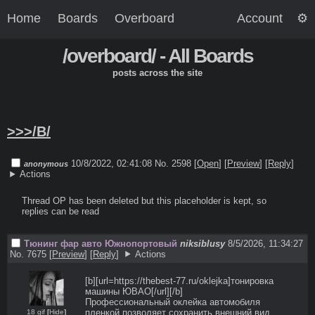
Home
Boards
Overboard
Account
/overboard/ - All Boards
posts across the site
>>>/B/
10/8/2022, 02:41:08
No. 2598 [
Open
]
[
Preview
]
[
Reply
]
anonymous
Actions
Thread OP has been deleted but this placeholder is kept, so 
replies can be read
Тюнинг фар авто Южнопортовый
niksiblusy
8/5/2026, 11:34:27
No. 7675
[
Preview
]
[
Reply
]
Actions
[b][url=https://thebest-77.ru/oklejka]тонировка 
машины ЮВАО[/url][/b] 

Профессиональный оклейка автомобиля 
пленкой позволяет сохранить внешний вид 
18 gif
[
Hide
]